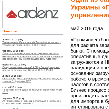
Украины «
управлени
май 2015 года
Новости
«Проминвестбан
липень 2016 року
Телекомунікаційна компанія Teo вибрала систему
для расчета зар
управління персоналом HRB 5 Portal
банка. С помощ
червень 2016 року
Клієнти з чинним договором підтримки зможуть
оперативные дан
отримати вдосконалену версію системи управління
персоналом HRB в рамках договору підтримки
загружаются в H
березень 2016 року
валидация и пр
Представництво компанії ADP у Польщі запускає
проект переходу від HRB 4 до HRB 5 Portal
основании загру
лютий 2016 року
рабочего времен
СК «ПРОВІДНА» продовжила договір супроводу та
технічної підтримки HRB
налогов в соотв
січень 2016 року
Бизнес процесс
Податкові зміни щодо розрахунку заробітної плати
2016
производить рас
червень 2015 року
для импорта в б
АТ "Укрексімбанк" відновив співпрацю з компанією
«СЕПТІМА-КОНСАЛТИНГ»
интегрирована с