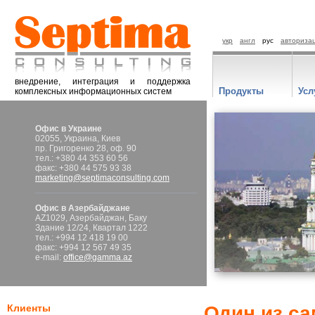
укр
англ
рус
авториза
внедрение, интеграция и поддержка
Продукты
Усл
комплексных информационных систем
Офис в Украине
02055, Украина, Киев
пр. Григоренко 28, оф. 90
тел.: +380 44 353 60 56
факс: +380 44 575 93 38
marketing@septimaconsulting.com
Офис в Азербайджане
AZ1029, Азербайджан, Баку
Здание 12/24, Квартал 1222
тел.: +994 12 418 19 00
факс: +994 12 567 49 35
e-mail:
office@gamma.az
Клиенты
Один из с