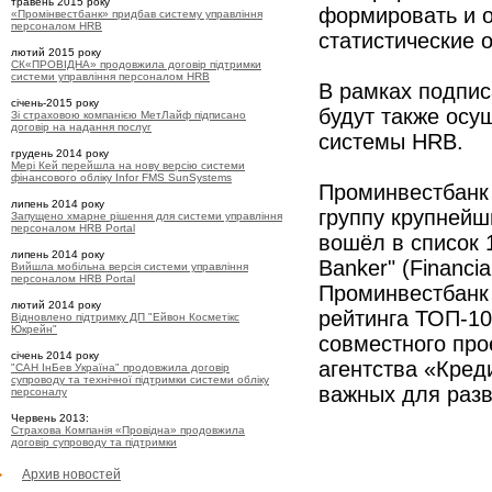
травень 2015 року
формировать и о
«Промінвестбанк» придбав систему управління
персоналом HRB
статистические о
лютий 2015 року
СК«ПРОВІДНА» продовжила договір підтримки
системи управління персоналом HRB
В рамках подпис
січень-2015 року
будут также осу
Зі страховою компанією МетЛайф підписано
договір на надання послуг
системы HRB.
грудень 2014 року
Мері Кей перейшла на нову версію системи
фінансового обліку Infor FMS SunSystems
Проминвестбанк 
липень 2014 року
группу крупнейш
Запущено хмарне рішення для системи управління
персоналом HRB Portal
вошёл в список 
липень 2014 року
Banker" (Financi
Вийшла мобільна версія системи управління
персоналом HRB Portal
Проминвестбанк 
лютий 2014 року
рейтинга ТОП-10
Відновлено підтримку ДП "Ейвон Косметікс
Юкрейн"
совместного про
січень 2014 року
агентства «Кред
"САН ІнБев Україна" продовжила договір
супроводу та технічної підтримки системи обліку
важных для раз
персоналу
Червень 2013:
Страхова Компанія «Провідна» продовжила
договір супроводу та підтримки
Архив новостей