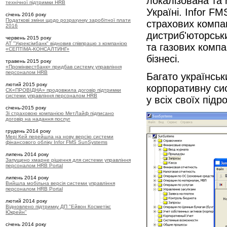
локалізована та 
технічної підтримки HRB
Україні. Infor F
січень 2016 року
Податкові зміни щодо розрахунку заробітної плати
страхових компа
2016
дистриб'юторськи
червень 2015 року
АТ "Укрексімбанк" відновив співпрацю з компанією
та газових компа
«СЕПТІМА-КОНСАЛТИНГ»
бізнесі.
травень 2015 року
«Промінвестбанк» придбав систему управління
персоналом HRB
Багато українсь
лютий 2015 року
корпоративну си
СК«ПРОВІДНА» продовжила договір підтримки
системи управління персоналом HRB
у всіх своїх підр
січень-2015 року
Зі страховою компанією МетЛайф підписано
договір на надання послуг
грудень 2014 року
Мері Кей перейшла на нову версію системи
фінансового обліку Infor FMS SunSystems
липень 2014 року
Запущено хмарне рішення для системи управління
персоналом HRB Portal
липень 2014 року
Вийшла мобільна версія системи управління
персоналом HRB Portal
лютий 2014 року
Відновлено підтримку ДП "Ейвон Косметікс
Юкрейн"
січень 2014 року