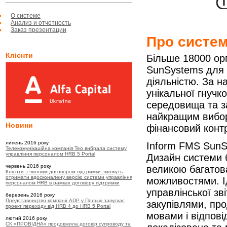
О системе
Анализ и отчетность
Заказ презентации
Про систе
Клієнти
Більше 18000 орг
SunSystems для 
діяльністю. За н
унікальної гнучк
середовища та з
найкращим вибор
Новини
фінансовий конт
липень 2016 року
Inform FMS SunS
Телекомунікаційна компанія Teo вибрала систему
управління персоналом HRB 5 Portal
Дизайн системи б
червень 2016 року
великою багатов
Клієнти з чинним договором підтримки зможуть
отримати вдосконалену версію системи управління
можливостями. І
персоналом HRB в рамках договору підтримки
управлінської зв
березень 2016 року
Представництво компанії ADP у Польщі запускає
закупівлями, пр
проект переходу від HRB 4 до HRB 5 Portal
мовами і відпов
лютий 2016 року
СК «ПРОВІДНА» продовжила договір супроводу та