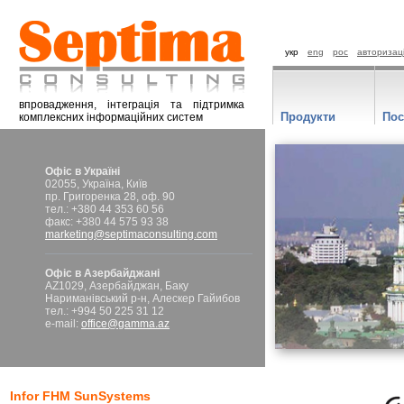
укр
eng
рос
авторизац
впровадження, інтеграція та підтримка
Продукти
Пос
комплексних інформаційних систем
Офіс в Україні
02055, Україна, Київ
пр. Григоренка 28, оф. 90
тел.: +380 44 353 60 56
факс: +380 44 575 93 38
marketing@septimaconsulting.com
Офіс в Азербайджані
AZ1029, Азербайджан, Баку
Нариманівський р-н, Алескер Гайибов
тел.: +994 50 225 31 12
e-mail:
office@gamma.az
Infor FHM SunSystems