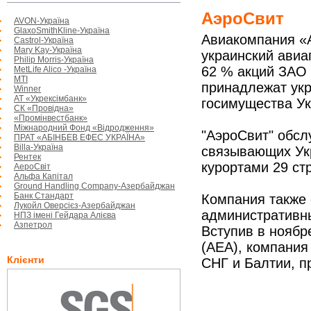
АэроСвит
AVON-Україна
GlaxoSmithKline-Україна
Авиакомпания «
Castrol-Україна
Mary Kay-Україна
украинский авиа
Philip Morris-Україна
62 % акций ЗАО 
MetLife Alico -Україна
МTI
принадлежат ук
Winner
АТ «Укрексімбанк»
госимущества У
СК «Провідна»
«Промінвестбанк»
Міжнародний Фонд «Відродження»
"АэроСвит" обс
ПРАТ «АБІНБЕВ ЕФЕС УКРАЇНА»
Billa-Україна
связывающих Ук
Рентек
курортами 29 ст
АероСвіт
Альфа Капітал
Ground Handling Company-Азербайджан
Банк Стандарт
Компания также 
Лукойл Оверсієз-Азербайджан
административн
НПЗ імені Гейдара Алієва
Азпетрол
Вступив в ноябр
(АЕА), компания
Клієнти
СНГ и Балтии, п