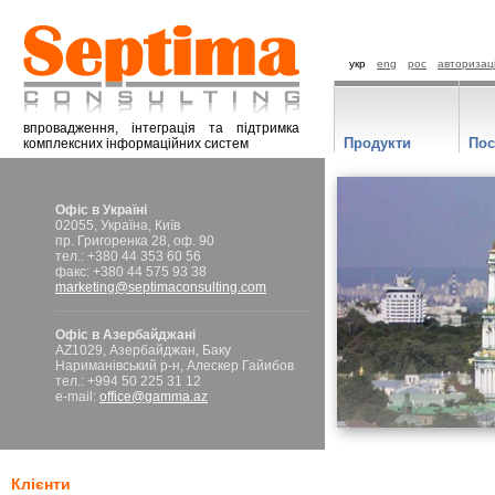
укр
eng
рос
авторизац
впровадження, інтеграція та підтримка
Продукти
Пос
комплексних інформаційних систем
Офіс в Україні
02055, Україна, Київ
пр. Григоренка 28, оф. 90
тел.: +380 44 353 60 56
факс: +380 44 575 93 38
marketing@septimaconsulting.com
Офіс в Азербайджані
AZ1029, Азербайджан, Баку
Нариманівський р-н, Алескер Гайибов
тел.: +994 50 225 31 12
e-mail:
office@gamma.az
Клієнти