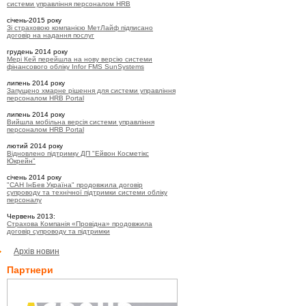
системи управління персоналом HRB
січень-2015 року
Зі страховою компанією МетЛайф підписано
договір на надання послуг
грудень 2014 року
Мері Кей перейшла на нову версію системи
фінансового обліку Infor FMS SunSystems
липень 2014 року
Запущено хмарне рішення для системи управління
персоналом HRB Portal
липень 2014 року
Вийшла мобільна версія системи управління
персоналом HRB Portal
лютий 2014 року
Відновлено підтримку ДП "Ейвон Косметікс
Юкрейн"
січень 2014 року
"САН ІнБев Україна" продовжила договір
супроводу та технічної підтримки системи обліку
персоналу
Червень 2013:
Страхова Компанія «Провідна» продовжила
договір супроводу та підтримки
Архів новин
Партнери