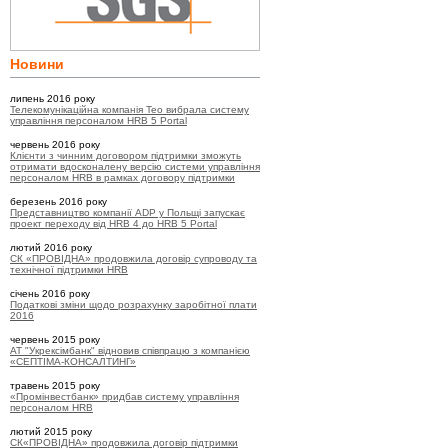
Новини
липень 2016 року
Телекомунікаційна компанія Teo вибрала систему
управління персоналом HRB 5 Portal
червень 2016 року
Клієнти з чинним договором підтримки зможуть
отримати вдосконалену версію системи управління
персоналом HRB в рамках договору підтримки
березень 2016 року
Представництво компанії ADP у Польщі запускає
проект переходу від HRB 4 до HRB 5 Portal
лютий 2016 року
СК «ПРОВІДНА» продовжила договір супроводу та
технічної підтримки HRB
січень 2016 року
Податкові зміни щодо розрахунку заробітної плати
2016
червень 2015 року
АТ "Укрексімбанк" відновив співпрацю з компанією
«СЕПТІМА-КОНСАЛТИНГ»
травень 2015 року
«Промінвестбанк» придбав систему управління
персоналом HRB
лютий 2015 року
СК«ПРОВІДНА» продовжила договір підтримки