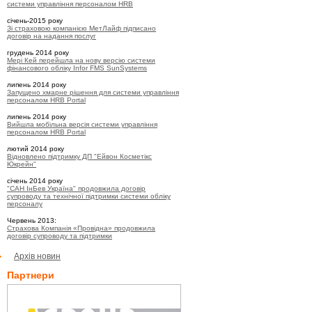
системи управління персоналом HRB
січень-2015 року
Зі страховою компанією МетЛайф підписано
договір на надання послуг
грудень 2014 року
Мері Кей перейшла на нову версію системи
фінансового обліку Infor FMS SunSystems
липень 2014 року
Запущено хмарне рішення для системи управління
персоналом HRB Portal
липень 2014 року
Вийшла мобільна версія системи управління
персоналом HRB Portal
лютий 2014 року
Відновлено підтримку ДП "Ейвон Косметікс
Юкрейн"
січень 2014 року
"САН ІнБев Україна" продовжила договір
супроводу та технічної підтримки системи обліку
персоналу
Червень 2013:
Страхова Компанія «Провідна» продовжила
договір супроводу та підтримки
Архів новин
Партнери