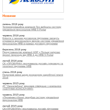
Новини
липень 2016 року
Телекомунікаційна компанія Teo вибрала систему
управління персоналом HRB 5 Portal
червень 2016 року
Клієнти з чинним договором підтримки зможуть
отримати вдосконалену версію системи управління
персоналом HRB в рамках договору підтримки
березень 2016 року
Представництво компанії ADP у Польщі запускає
проект переходу від HRB 4 до HRB 5 Portal
лютий 2016 року
СК «ПРОВІДНА» продовжила договір супроводу та
технічної підтримки HRB
січень 2016 року
Податкові зміни щодо розрахунку заробітної плати
2016
червень 2015 року
АТ "Укрексімбанк" відновив співпрацю з компанією
«СЕПТІМА-КОНСАЛТИНГ»
травень 2015 року
«Промінвестбанк» придбав систему управління
персоналом HRB
лютий 2015 року
СК«ПРОВІДНА» продовжила договір підтримки