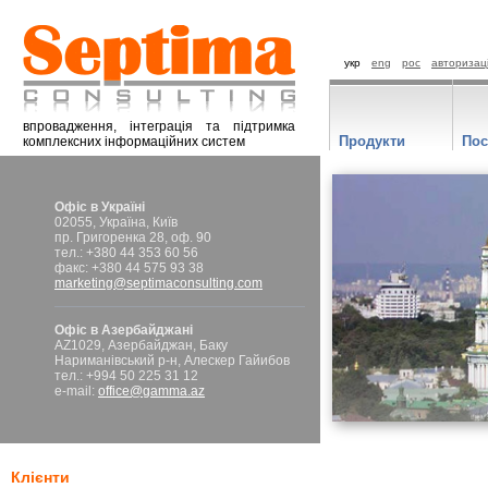
укр
eng
рос
авторизац
впровадження, інтеграція та підтримка
Продукти
Пос
комплексних інформаційних систем
Офіс в Україні
02055, Україна, Київ
пр. Григоренка 28, оф. 90
тел.: +380 44 353 60 56
факс: +380 44 575 93 38
marketing@septimaconsulting.com
Офіс в Азербайджані
AZ1029, Азербайджан, Баку
Нариманівський р-н, Алескер Гайибов
тел.: +994 50 225 31 12
e-mail:
office@gamma.az
Клієнти