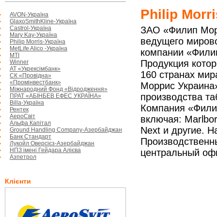
Philip Morri
AVON-Україна
GlaxoSmithKline-Україна
Castrol-Україна
ЗАО
«
Филип Мор
Mary Kay-Україна
ведущего мирово
Philip Morris-Україна
MetLife Alico -Україна
компании
«
Фили
МTI
Продукция котор
Winner
АТ «Укрексімбанк»
160 странах мир
СК «Провідна»
«Промінвестбанк»
Моррис Украина
Міжнародний Фонд «Відродження»
производства та
ПРАТ «АБІНБЕВ ЕФЕС УКРАЇНА»
Billa-Україна
Компания
«
Фили
Рентек
АероСвіт
включая: Marlboro
Альфа Капітал
Next и другие. Н
Ground Handling Company-Азербайджан
Банк Стандарт
Производственны
Лукойл Оверсієз-Азербайджан
НПЗ імені Гейдара Алієва
центральный офи
Азпетрол
Клієнти